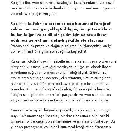
Bu görseller, web sitenizde, kataloglarda, sunumlarda ve sosyal
medya platformlarında kullanılabilir, böylece markanızın gücünü
ve profesyonelliğini vurgular.
Bu rehberde,
fabrika ortamlarında kurumsal fotoğraf
çekiminin nasıl gerçekleştirildiğini, hangi tekniklerin
kullanıldığını ve etkili bir çekim için nelere dikkat
edilmesi gerektiğini detaylı şekilde ele alacağız.
Profesyonel ekipman ve doğru planlama ile işletmenizin en iyi
yönlerini nasıl öne çıkarabileceğinizi keşfedin!
Kurumsal fotoğraf çekimi, şirketlerin, markaların veya profesyonel
bireylerin kurumsal kimliğini ve vizyonunu görsel olarak ifade
etmelerini sağlayan profesyonel bir fotoğrafçılık türüdür. Bu
çekimler; şirketin çalışanlarını, ofis ortamını, üretim süreçlerini,
hizmetlerini veya ürünlerini profesyonel bir şekilde tanıtmayı
amaçlar. Kurumsal fotoğraf çekimleri, firmanın pazarlama ve
iletişim stratejilerinin önemli bir parçasıdır ve web sitelerinden
sosyal medya hesaplarına kadar birçok platformda kullanılır.
Günümüzde dijital dünyada görsellik, markaların tanıtımı için
büyük bir önem taşır. İnsanlar, bir firma hakkında bilgi sahibi
olmadan önce onun görsel kimliğine ve imajına dikkat eder. Bu
yüzden profesyonel ve kaliteli kurumsal fotoğraflar, firmanızın