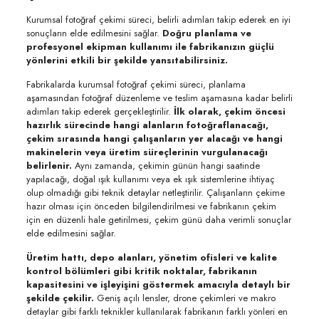
Kurumsal fotoğraf çekimi süreci, belirli adımları takip ederek en iyi
sonuçların elde edilmesini sağlar.
Doğru planlama ve
profesyonel ekipman kullanımı ile fabrikanızın güçlü
yönlerini etkili bir şekilde yansıtabilirsiniz.
Fabrikalarda kurumsal fotoğraf çekimi süreci, planlama
aşamasından fotoğraf düzenleme ve teslim aşamasına kadar belirli
adımları takip ederek gerçekleştirilir.
İlk olarak, çekim öncesi
hazırlık sürecinde hangi alanların fotoğraflanacağı,
çekim sırasında hangi çalışanların yer alacağı ve hangi
makinelerin veya üretim süreçlerinin vurgulanacağı
belirlenir.
Aynı zamanda, çekimin günün hangi saatinde
yapılacağı, doğal ışık kullanımı veya ek ışık sistemlerine ihtiyaç
olup olmadığı gibi teknik detaylar netleştirilir. Çalışanların çekime
hazır olması için önceden bilgilendirilmesi ve fabrikanın çekim
için en düzenli hale getirilmesi, çekim günü daha verimli sonuçlar
elde edilmesini sağlar.
Üretim hattı, depo alanları, yönetim ofisleri ve kalite
kontrol bölümleri gibi kritik noktalar, fabrikanın
kapasitesini ve işleyişini göstermek amacıyla detaylı bir
şekilde çekilir.
Geniş açılı lensler, drone çekimleri ve makro
detaylar gibi farklı teknikler kullanılarak fabrikanın farklı yönleri en