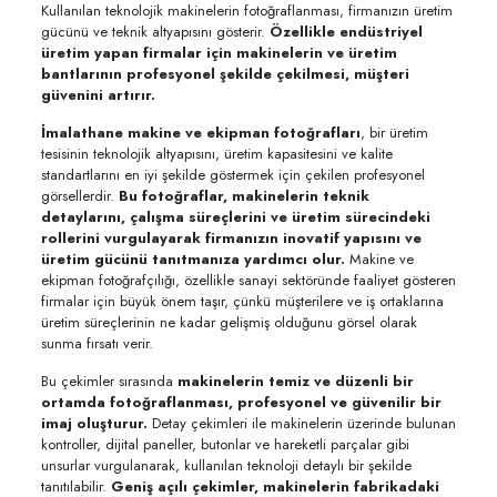
Kullanılan teknolojik makinelerin fotoğraflanması, firmanızın üretim
gücünü ve teknik altyapısını gösterir.
Özellikle endüstriyel
üretim yapan firmalar için makinelerin ve üretim
bantlarının profesyonel şekilde çekilmesi, müşteri
güvenini artırır.
İmalathane makine ve ekipman fotoğrafları
, bir üretim
tesisinin teknolojik altyapısını, üretim kapasitesini ve kalite
standartlarını en iyi şekilde göstermek için çekilen profesyonel
görsellerdir.
Bu fotoğraflar, makinelerin teknik
detaylarını, çalışma süreçlerini ve üretim sürecindeki
rollerini vurgulayarak firmanızın inovatif yapısını ve
üretim gücünü tanıtmanıza yardımcı olur.
Makine ve
ekipman fotoğrafçılığı, özellikle sanayi sektöründe faaliyet gösteren
firmalar için büyük önem taşır, çünkü müşterilere ve iş ortaklarına
üretim süreçlerinin ne kadar gelişmiş olduğunu görsel olarak
sunma fırsatı verir.
Bu çekimler sırasında
makinelerin temiz ve düzenli bir
ortamda fotoğraflanması, profesyonel ve güvenilir bir
imaj oluşturur.
Detay çekimleri ile makinelerin üzerinde bulunan
kontroller, dijital paneller, butonlar ve hareketli parçalar gibi
unsurlar vurgulanarak, kullanılan teknoloji detaylı bir şekilde
tanıtılabilir.
Geniş açılı çekimler, makinelerin fabrikadaki