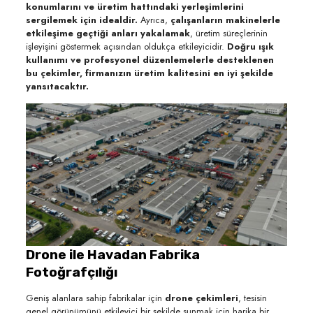
konumlarını ve üretim hattındaki yerleşimlerini
sergilemek için idealdir.
Ayrıca,
çalışanların makinelerle
etkileşime geçtiği anları yakalamak
, üretim süreçlerinin
işleyişini göstermek açısından oldukça etkileyicidir.
Doğru ışık
kullanımı ve profesyonel düzenlemelerle desteklenen
bu çekimler, firmanızın üretim kalitesini en iyi şekilde
yansıtacaktır.
Drone ile Havadan Fabrika
Fotoğrafçılığı
Geniş alanlara sahip fabrikalar için
drone çekimleri
, tesisin
genel görünümünü etkileyici bir şekilde sunmak için harika bir