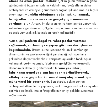
olmasına özen gösterilmelidir.
Çekim günü fabrikanın genel
görünümünü bozan unsurların kaldırılması, fotoğrafların daha
profesyonel ve etkileyici görünmesini sağlar. Işıklandırma da büyük
önem taşır;
mümkün olduğunca doğal ışık kullanmak,
fotoğrafların daha sıcak ve gerçekçi görünmesine
yardımcı olur.
Ancak, imalat alanının iç kısımlarında yapay ışık
kullanılması gerekiyorsa, gölgeleri ve parlama sorunlarını minimize
edecek yumuşak ışık kaynakları tercih edilmelidir.
Ayrıca,
çalışanların doğal ve rahat pozlar vermesi
sağlanmalı, zorlanmış ve yapay görünen duruşlardan
kaçınılmalıdır.
Üretim süreci içerisindeki anlık kareler, işin
dinamizmini ve profesyonelliğini yansıtacağı için spontane
çekimlere de yer verilmelidir. Perspektif açısından farklı açılar
kullanarak çekim yapmak, fabrikanın genişliğini ve teknolojik
donanımını daha iyi gösterecektir.
Drone çekimleri,
fabrikanın genel yapısını havadan görüntüleyerek,
etkileyici ve güçlü bir kurumsal imaj oluşturmak için
mükemmel bir seçenektir.
Son olarak, çekim sonrası
profesyonel düzenleme yapılarak, renk dengesi ve kontrast ayarları
optimize edilmeli, imalat fotoğraflarının en iyi şekilde sunulması
sağlanmalıdır.