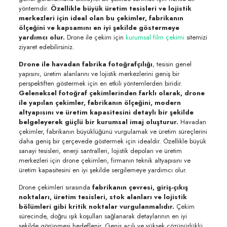
yöntemdir.
Özellikle büyük üretim tesisleri ve lojistik
merkezleri için ideal olan bu çekimler, fabrikanın
ölçeğini ve kapsamını en iyi şekilde göstermeye
yardımcı olur.
Drone ile çekim için
kurumsal film çekimi
sitemizi
ziyaret edebilirsiniz.
Drone ile havadan fabrika fotoğrafçılığı
, tesisin genel
yapısını, üretim alanlarını ve lojistik merkezlerini geniş bir
perspektiften göstermek için en etkili yöntemlerden biridir.
Geleneksel fotoğraf çekimlerinden farklı olarak, drone
ile yapılan çekimler, fabrikanın ölçeğini, modern
altyapısını ve üretim kapasitesini detaylı bir şekilde
belgeleyerek güçlü bir kurumsal imaj oluşturur.
Havadan
çekimler, fabrikanın büyüklüğünü vurgulamak ve üretim süreçlerini
daha geniş bir çerçevede göstermek için idealdir. Özellikle büyük
sanayi tesisleri, enerji santralleri, lojistik depoları ve üretim
merkezleri için drone çekimleri, firmanın teknik altyapısını ve
üretim kapasitesini en iyi şekilde sergilemeye yardımcı olur.
Drone çekimleri sırasında
fabrikanın çevresi, giriş-çıkış
noktaları, üretim tesisleri, stok alanları ve lojistik
bölümleri gibi kritik noktalar vurgulanmalıdır.
Çekim
sürecinde, doğru ışık koşulları sağlanarak detaylarının en iyi
şekilde görünmesi hedeflenir. Geniş açılı ve yüksek çözünürlüklü