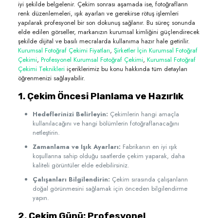
iyi şekilde belgelenir. Çekim sonrası aşamada ise, fotoğrafların
renk düzenlemeleri, ışık ayarları ve gerekirse rötuş işlemleri
yapılarak profesyonel bir son dokunuş sağlanır. Bu süreç sonunda
elde edilen görseller, markanızın kurumsal kimliğini güçlendirecek
şekilde dijital ve basılı mecralarda kullanıma hazır hale getirilir.
Kurumsal Fotoğraf Çekimi Fiyatları
,
Şirketler İçin Kurumsal Fotoğraf
Çekimi
,
Profesyonel Kurumsal Fotoğraf Çekimi
,
Kurumsal Fotoğraf
Çekimi Teknikleri
içeriklerimiz bu konu hakkında tüm detayları
öğrenmenizi sağlayabilir.
1. Çekim Öncesi Planlama ve Hazırlık
Hedeflerinizi Belirleyin:
Çekimlerin hangi amaçla
kullanılacağını ve hangi bölümlerin fotoğraflanacağını
netleştirin.
Zamanlama ve Işık Ayarları:
Fabrikanın en iyi ışık
koşullarına sahip olduğu saatlerde çekim yaparak, daha
kaliteli görüntüler elde edebilirsiniz.
Çalışanları Bilgilendirin:
Çekim sırasında çalışanların
doğal görünmesini sağlamak için önceden bilgilendirme
yapın.
2. Çekim Günü: Profesyonel