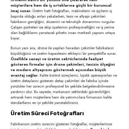
müşterilere hem de iş ortaklarına güçlü bir kurumsal
imaj sunar.
Üretim hattı fotoğrafları, makinelerin ve işçilerin iş
başında olduğu anları yakalarken; tesis ve altyapı çekimleri
fabrikanın genişliğini, düzenini ve teknolojik donanımını vurgular.
Çalışan portreleri ise ekip üyelerinin profesyonelliğini ve iş yerine
olan bağlılıklarını yansıtarak şirketin insan merkezli yapısını ortaya
koyar.
Bunun yanı sıra, drone ile yapılan havadan çekimler fabrikaların
büyüklüğünü ve üretim kapasitesini etkileyici bir perspektifle sunar.
Özellikle sanayi ve üretim sektörlerinde faaliyet
gösteren firmalar için drone çekimleri, tesisin ölçeğini
ve modern altyapısını göstermek açısından büyük
avantaj sağlar.
Kalite kontrol süreçlerini, lojistik operasyonları ve
üretim detaylarını gösteren detay çekimleri de fabrika içinde
yürütülen her sürecin profesyonel bir şekilde belgelendirilmesine
yardımcı olur. Bu sayede, markanızın sektördeki güvenilirliğini
artırarak hem müşterilere hem de yatırımcılara firmanızın kalite
standartlarını en iyi şekilde yansıtabilirsiniz.
Üretim Süreci Fotoğrafları
Fabrikanızın üretim sürecini gösteren fotoğraflar, müşterilerinize