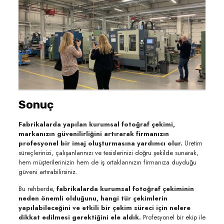
Sonuç
Fabrikalarda yapılan kurumsal fotoğraf çekimi,
markanızın güvenilirliğini artırarak firmanızın
profesyonel bir imaj oluşturmasına yardımcı olur.
Üretim
süreçlerinizi, çalışanlarınızı ve tesislerinizi doğru şekilde sunarak,
hem müşterilerinizin hem de iş ortaklarınızın firmanıza duyduğu
güveni artırabilirsiniz.
Bu rehberde,
fabrikalarda kurumsal fotoğraf çekiminin
neden önemli olduğunu, hangi tür çekimlerin
yapılabileceğini ve etkili bir çekim süreci için nelere
dikkat edilmesi gerektiğini ele aldık.
Profesyonel bir ekip ile