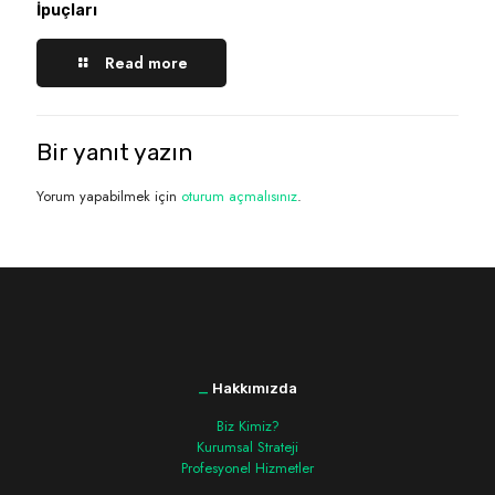
İpuçları
Read more
Bir yanıt yazın
Yorum yapabilmek için
oturum açmalısınız
.
_
Hakkımızda
Biz Kimiz?
Kurumsal Strateji
Profesyonel Hizmetler