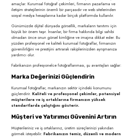
amaçlar. Kurumsal fotoğraf çekimleri, firmanın pazarlama ve
iletişim stratejilerinin önemli bir parçasıdır ve web sitelerinden
sosyal medya hesaplarına kadar birçok platformda kullanılır.
Günümüzde dijital dünyada görsellik, markaların tanıtımı için
büyük bir önem taşır. İnsanlar, bir firma hakkında bilgi sahibi
olmadan önce onun görsel kimliğine ve imajına dikkat eder. Bu
yüzden profesyonel ve kaliteli kurumsal fotoğraflar, firmanızın
güvenilirliğini ve prestijini artırarak rakiplerinizden ayrışmanıza
yardımcı olur.
Fabrikanızın profesyonelce fotoğraflanması, şu avantajları sağlar:
Marka Değerinizi Güçlendirin
Kurumsal fotoğraflar, markanızın sektör içindeki konumunu
güçlendirir.
Kaliteli ve profesyonel çekimler, potansiyel
müşterilere ve iş ortaklarına firmanızın yüksek
standartlarda çalıştığını gösterir.
Müşteri ve Yatırımcı Güvenini Artırın
Müşterileriniz ve iş ortaklarınız, üretim süreçlerinizi yakından
görmek isteyebilir.
Fabrikanızın temiz, düzenli ve modern