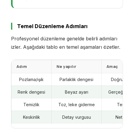
Temel Düzenleme Adımları
Profesyonel düzenleme genelde belirli adımları
izler. Aşağıdaki tablo en temel aşamaları özetler.
Adım
Ne yapılır
Amaç
Pozlama/ışık
Parlaklık dengesi
Doğru aydı
Renk dengesi
Beyaz ayarı
Gerçeğe sad
Temizlik
Toz, leke giderme
Temiz k
Keskinlik
Detay vurgusu
Net görü