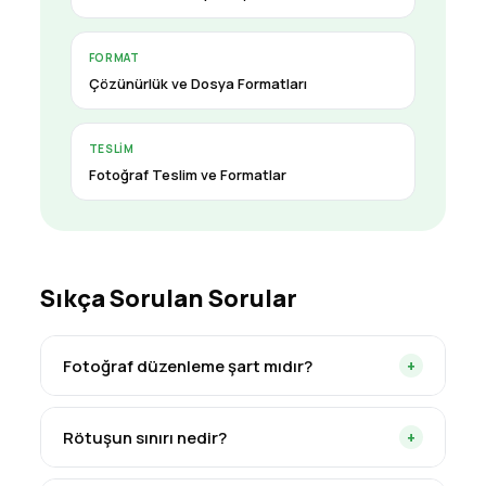
FORMAT
Çözünürlük ve Dosya Formatları
TESLIM
Fotoğraf Teslim ve Formatlar
Sıkça Sorulan Sorular
Fotoğraf düzenleme şart mıdır?
+
Evet, çünkü hiçbir kamera sahneyi gözün
Rötuşun sınırı nedir?
+
gördüğü gibi birebir kaydedemez.
Düzenleme; renk, ışık ve küçük kusurları
Renk ve ışığı düzeltmek meşrudur; ancak