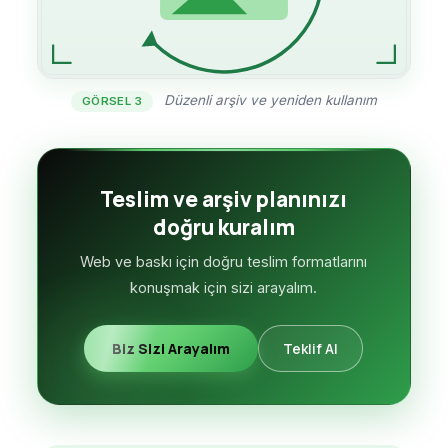
Düzenli arşiv ve yeniden kullanım
GÖRSEL 3
Teslim ve arşiv planınızı
doğru kuralım
Web ve baskı için doğru teslim formatlarını
konuşmak için sizi arayalım.
Biz Sizi Arayalım
Teklif Al