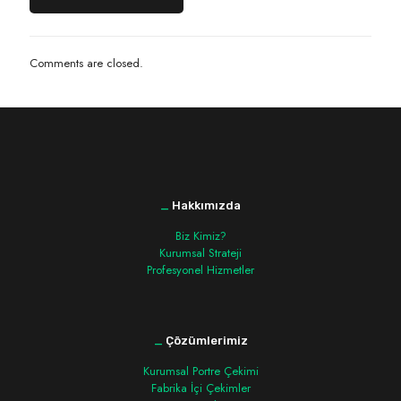
Comments are closed.
_
Hakkımızda
Biz Kimiz?
Kurumsal Strateji
Profesyonel Hizmetler
_
Çözümlerimiz
Kurumsal Portre Çekimi
Fabrika İçi Çekimler