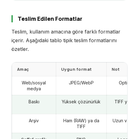
Teslim Edilen Formatlar
Teslim, kullanım amacına göre farklı formatlar
içerir. Aşağıdaki tablo tipik teslim formatlarını
özetler.
Amaç
Uygun format
Not
Web/sosyal
JPEG/WebP
Optimize, 
medya
Baskı
Yüksek çözünürlük
TIFF ya da
JPEG
Arşiv
Ham (RAW) ya da
Uzun vadeli
TIFF