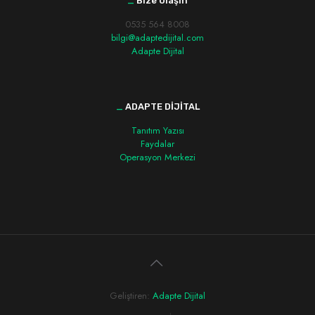
_
Bize Ulaşın
0535 564 8008
bilgi@adaptedijital.com
Adapte Dijital
_
ADAPTE DİJİTAL
Tanıtım Yazısı
Faydalar
Operasyon Merkezi
Geliştiren:
Adapte Dijital