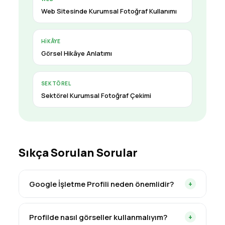
Web Sitesinde Kurumsal Fotoğraf Kullanımı
HIKÂYE
Görsel Hikâye Anlatımı
SEKTÖREL
Sektörel Kurumsal Fotoğraf Çekimi
Sıkça Sorulan Sorular
Google İşletme Profili neden önemlidir?
+
Çünkü çoğu zaman müşterinin işletmeyle
Profilde nasıl görseller kullanmalıyım?
+
ilk karşılaştığı yerdir ve web sitesinden bile