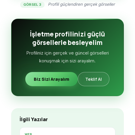
Profili güçlendiren gerçek görseller
GÖRSEL 3
İşletme profilinizi güçlü
görsellerle besleyelim
Profiliniz için gerçek ve güncel görselleri
konuşmak için sizi arayalım.
Biz Sizi Arayalım
Teklif Al
İlgili Yazılar
WEB