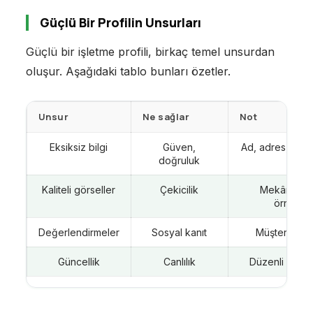
Güçlü Bir Profilin Unsurları
Güçlü bir işletme profili, birkaç temel unsurdan
oluşur. Aşağıdaki tablo bunları özetler.
Unsur
Ne sağlar
Not
Eksiksiz bilgi
Güven,
Ad, adres, saat,
doğruluk
Kaliteli görseller
Çekicilik
Mekân, ekip
örnekler
Değerlendirmeler
Sosyal kanıt
Müşteri yoru
Güncellik
Canlılık
Düzenli günc