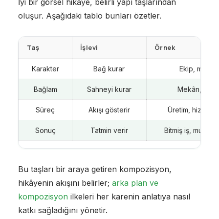
İyi bir görsel hikâye, belirli yapı taşlarından
oluşur. Aşağıdaki tablo bunları özetler.
Taş
İşlevi
Örnek
Karakter
Bağ kurar
Ekip, müşter
Bağlam
Sahneyi kurar
Mekân, orta
Süreç
Akışı gösterir
Üretim, hizmet a
Sonuç
Tatmin verir
Bitmiş iş, mutlu m
Bu taşları bir araya getiren kompozisyon,
hikâyenin akışını belirler;
arka plan ve
kompozisyon
ilkeleri her karenin anlatıya nasıl
katkı sağladığını yönetir.