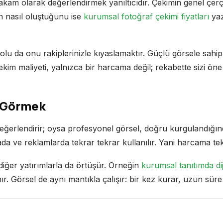
rakam olarak değerlendirmek yanıltıcıdır. Çekimin genel çer
nin nasıl oluştuğunu ise
kurumsal fotoğraf çekimi fiyatları
yaz
u da onu rakiplerinizle kıyaslamaktır. Güçlü görsele sahip 
 çekim maliyeti, yalnızca bir harcama değil; rekabette sizi ö
k Görmek
değerlendirir; oysa profesyonel görsel, doğru kurgulandığın
a ve reklamlarda tekrar tekrar kullanılır. Yani harcama tek sef
n diğer yatırımlarla da örtüşür. Örneğin
kurumsal tanıtımda dij
r. Görsel de aynı mantıkla çalışır: bir kez kurar, uzun süre 