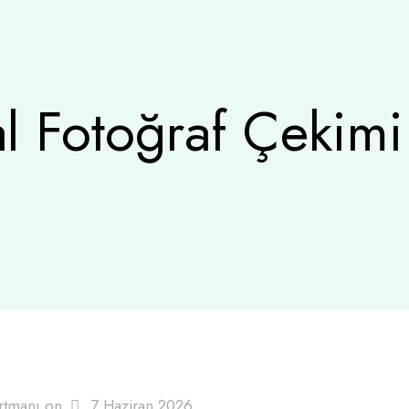
 Fotoğraf Çekimi 
rtmanı
on
7 Haziran 2026