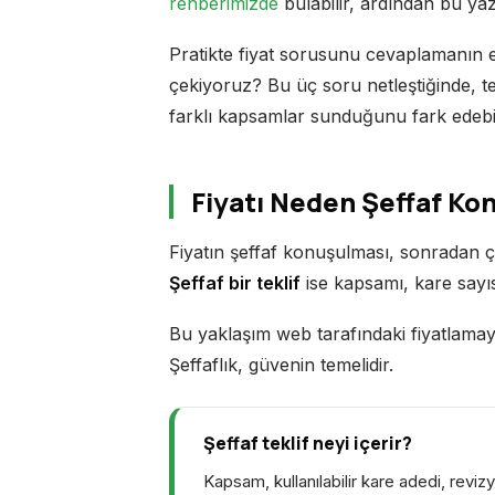
rehberimizde
bulabilir, ardından bu yazıy
Pratikte fiyat sorusunu cevaplamanın e
çekiyoruz? Bu üç soru netleştiğinde, tekl
farklı kapsamlar sunduğunu fark edebili
Fiyatı Neden Şeffaf K
Fiyatın şeffaf konuşulması, sonradan çı
Şeffaf bir teklif
ise kapsamı, kare sayıs
Bu yaklaşım web tarafındaki fiyatlamay
Şeffaflık, güvenin temelidir.
Şeffaf teklif neyi içerir?
Kapsam, kullanılabilir kare adedi, revizy