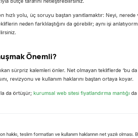
la bütçe tarafını netleştirebilirsiniz.
n hızlı yolu, üç soruyu baştan yanıtlamaktır: Neyi, nerede
iflerin neden farklılaştığını da görebilir; aynı işi anlatıyorm
rsiniz.
onuşmak Önemli?
kan sürpriz kalemleri önler. Net olmayan tekliflerde ‘bu da e
ını, revizyonu ve kullanım haklarını baştan ortaya koyar.
la da örtüşür;
kurumsal web sitesi fiyatlandırma mantığı
da 
on hakkı, teslim formatları ve kullanım haklarının net yazılı olması. 