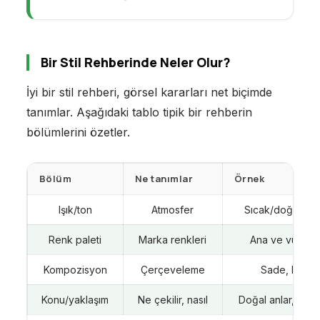
Bir Stil Rehberinde Neler Olur?
İyi bir stil rehberi, görsel kararları net biçimde
tanımlar. Aşağıdaki tablo tipik bir rehberin
bölümlerini özetler.
Bölüm
Ne tanımlar
Örnek
Işık/ton
Atmosfer
Sıcak/doğal ya 
Renk paleti
Marka renkleri
Ana ve vurgu t
Kompozisyon
Çerçeveleme
Sade, boşlu
Konu/yaklaşım
Ne çekilir, nasıl
Doğal anlar, sade