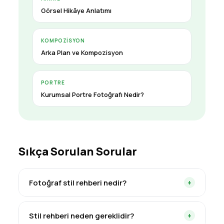
Görsel Hikâye Anlatımı
KOMPOZISYON
Arka Plan ve Kompozisyon
PORTRE
Kurumsal Portre Fotoğrafı Nedir?
Sıkça Sorulan Sorular
Fotoğraf stil rehberi nedir?
+
Markanın görsel dilini yazılı kurallara döken
Stil rehberi neden gereklidir?
+
bir belgedir. Hangi ışığın, renklerin ve