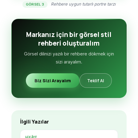
Rehbere uygun tutarlı portre tarzı
GÖRSEL 3
Markanız için bir görsel stil
rehberi oluşturalım
Görsel dilinizi yazılı bir rehbere dökmek için
sizi arayalım.
Biz Sizi Arayalım
Teklif Al
İlgili Yazılar
HIKÂYE