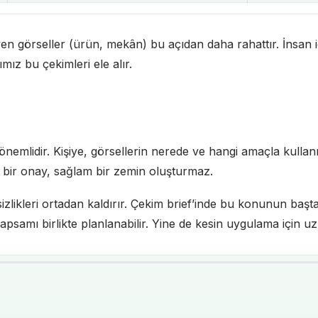
yen görseller (ürün, mekân) bu açıdan daha rahattır. İnsan 
mız bu çekimleri ele alır.
nemlidir. Kişiye, görsellerin nerede ve hangi amaçla kullanıl
ük bir onay, sağlam bir zemin oluşturmaz.
irsizlikleri ortadan kaldırır. Çekim brief’inde bu konunun başt
apsamı birlikte planlanabilir. Yine de kesin uygulama için u