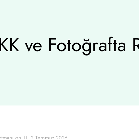
K ve Fotoğrafta 
rtmanı
on
2 Temmuz 2026