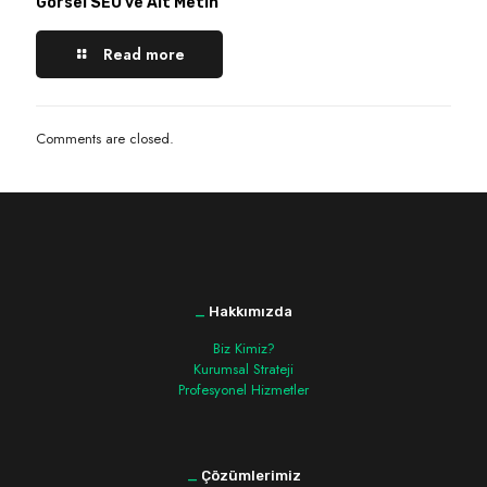
Görsel SEO ve Alt Metin
Read more
Comments are closed.
_
Hakkımızda
Biz Kimiz?
Kurumsal Strateji
Profesyonel Hizmetler
_
Çözümlerimiz