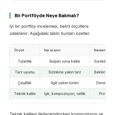
Bir Portföyde Neye Bakmalı?
İyi bir portföy incelemesi, belirli ölçütlere
odaklanır. Aşağıdaki tablo bunları özetler.
Ölçüt
Ne aranır
Neden önem
Tutarlılık
Baştan sona kalite
Süreklilik g
Tarz uyumu
Sizinkine yakın tarz
Beklentiyle
Çeşitlilik
İlgili çekim türleri
Deneyim ge
Teknik kalite
Işık, kompozisyon, netlik
Profesyon
Teknik kaliteyi değerlendirirken kompozisyon ve