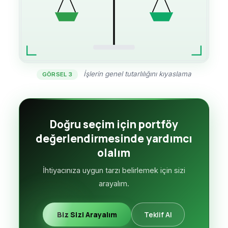
İşlerin genel tutarlılığını kıyaslama
GÖRSEL 3
Doğru seçim için portföy
değerlendirmesinde yardımcı
olalım
İhtiyacınıza uygun tarzı belirlemek için sizi
arayalım.
Biz Sizi Arayalım
Teklif Al