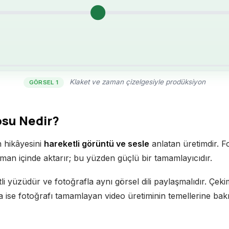
Klaket ve zaman çizelgesiyle prodüksiyon
GÖRSEL 1
osu Nedir?
n hikâyesini
hareketli görüntü ve sesle
anlatan üretimdir. F
man içinde aktarır; bu yüzden güçlü bir tamamlayıcıdır.
li yüzüdür ve fotoğrafla aynı görsel dili paylaşmalıdır. Çe
a ise fotoğrafı tamamlayan video üretiminin temellerine bak