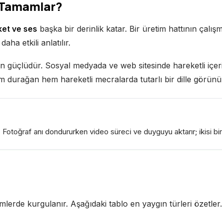
 Tamamlar?
et ve ses
başka bir derinlik katar. Bir üretim hattının çalışma
aha etkili anlatılır.
n güçlüdür. Sosyal medyada ve web sitesinde hareketli içeri
em durağan hem hareketli mecralarda tutarlı bir dille görünü
otoğraf anı dondururken video süreci ve duyguyu aktarır; ikisi birli
mlerde kurgulanır. Aşağıdaki tablo en yaygın türleri özetler.