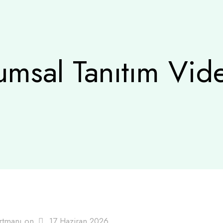
umsal Tanıtım Vid
rtmanı
on
17 Haziran 2026