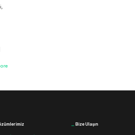
i,
]
ore
zümlerimiz
_
Bize Ulaşın