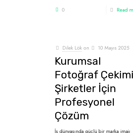
0
Read m
Dilek Lök
on
10 Mayıs 2025
Kurumsal
Fotoğraf Çekimi
Şirketler İçin
Profesyonel
Çözüm
İş dünyasında güçlü bir marka imajı