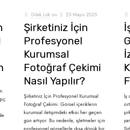
5
Dilek Lök
on
25 Mayıs 2025
n
Şirketiniz İçin
İ
l
Profesyonel
G
Kurumsal
İ
n
Fotoğraf Çekimi
K
Nasıl Yapılır?
F
in
Şirketiniz İçin Profesyonel Kurumsal
İş 
gıç
Fotoğraf Çekimi: Görsel içeriklerin
or
kurumsal iletişimdeki etkisi her geçen
şir
de
gün artıyor. Bu nedenle, işletmeler için
yar
profesyonel görsellerle dışa dönük bir
Şir