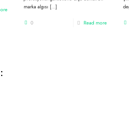
marka algısı
[…]
değ
ore
0
Read more
: