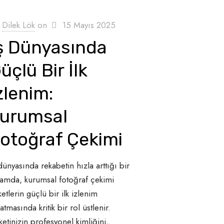
Dilek Lök
on
15 Mayıs 2025
ş Dünyasında
üçlü Bir İlk
zlenim:
urumsal
otoğraf Çekimi
dünyasında rekabetin hızla arttığı bir
tamda, kurumsal fotoğraf çekimi
ketlerin güçlü bir ilk izlenim
atmasında kritik bir rol üstlenir.
ketinizin profesyonel kimliğini,