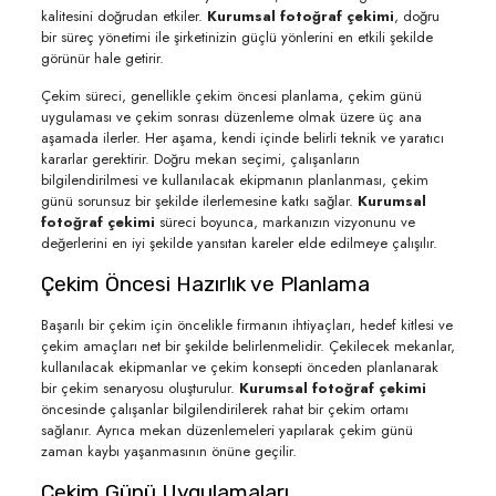
kalitesini doğrudan etkiler.
Kurumsal fotoğraf çekimi
, doğru
bir süreç yönetimi ile şirketinizin güçlü yönlerini en etkili şekilde
görünür hale getirir.
Çekim süreci, genellikle çekim öncesi planlama, çekim günü
uygulaması ve çekim sonrası düzenleme olmak üzere üç ana
aşamada ilerler. Her aşama, kendi içinde belirli teknik ve yaratıcı
kararlar gerektirir. Doğru mekan seçimi, çalışanların
bilgilendirilmesi ve kullanılacak ekipmanın planlanması, çekim
günü sorunsuz bir şekilde ilerlemesine katkı sağlar.
Kurumsal
fotoğraf çekimi
süreci boyunca, markanızın vizyonunu ve
değerlerini en iyi şekilde yansıtan kareler elde edilmeye çalışılır.
Çekim Öncesi Hazırlık ve Planlama
Başarılı bir çekim için öncelikle firmanın ihtiyaçları, hedef kitlesi ve
çekim amaçları net bir şekilde belirlenmelidir. Çekilecek mekanlar,
kullanılacak ekipmanlar ve çekim konsepti önceden planlanarak
bir çekim senaryosu oluşturulur.
Kurumsal fotoğraf çekimi
öncesinde çalışanlar bilgilendirilerek rahat bir çekim ortamı
sağlanır. Ayrıca mekan düzenlemeleri yapılarak çekim günü
zaman kaybı yaşanmasının önüne geçilir.
Çekim Günü Uygulamaları