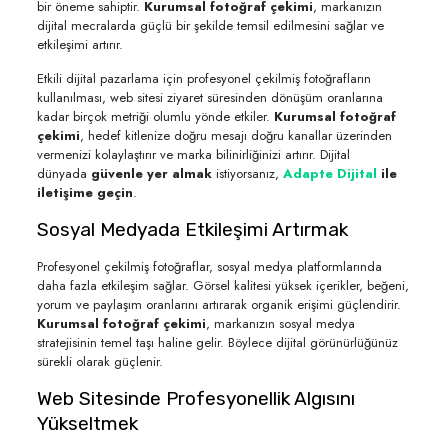
bir öneme sahiptir.
Kurumsal fotoğraf çekimi
, markanızın
dijital mecralarda güçlü bir şekilde temsil edilmesini sağlar ve
etkileşimi artırır.
Etkili dijital pazarlama için profesyonel çekilmiş fotoğrafların
kullanılması, web sitesi ziyaret süresinden dönüşüm oranlarına
kadar birçok metriği olumlu yönde etkiler.
Kurumsal fotoğraf
çekimi
, hedef kitlenize doğru mesajı doğru kanallar üzerinden
vermenizi kolaylaştırır ve marka bilinirliğinizi artırır. Dijital
dünyada
güvenle yer almak
istiyorsanız,
Adapte Dijital
ile
iletişime geçin
.
Sosyal Medyada Etkileşimi Artırmak
Profesyonel çekilmiş fotoğraflar, sosyal medya platformlarında
daha fazla etkileşim sağlar. Görsel kalitesi yüksek içerikler, beğeni,
yorum ve paylaşım oranlarını artırarak organik erişimi güçlendirir.
Kurumsal fotoğraf çekimi
, markanızın sosyal medya
stratejisinin temel taşı haline gelir. Böylece dijital görünürlüğünüz
sürekli olarak güçlenir.
Web Sitesinde Profesyonellik Algısını
Yükseltmek