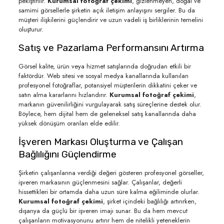
pekiştirilir.
Kurumsal fotoğraf çekimi
, gizlenmeyen, doğal ve
samimi görsellerle şirketin açık iletişim anlayışını sergiler. Bu da
müşteri ilişkilerini güçlendirir ve uzun vadeli iş birliklerinin temelini
oluşturur.
Satış ve Pazarlama Performansını Artırma
Görsel kalite, ürün veya hizmet satışlarında doğrudan etkili bir
faktördür. Web sitesi ve sosyal medya kanallarında kullanılan
profesyonel fotoğraflar, potansiyel müşterilerin dikkatini çeker ve
satın alma kararlarını hızlandırır.
Kurumsal fotoğraf çekimi
,
markanın güvenilirliğini vurgulayarak satış süreçlerine destek olur.
Böylece, hem dijital hem de geleneksel satış kanallarında daha
yüksek dönüşüm oranları elde edilir.
İşveren Markası Oluşturma ve Çalışan
Bağlılığını Güçlendirme
Şirketin çalışanlarına verdiği değeri gösteren profesyonel görseller,
işveren markasının güçlenmesini sağlar. Çalışanlar, değerli
hissettikleri bir ortamda daha uzun süre kalma eğiliminde olurlar.
Kurumsal fotoğraf çekimi
, şirket içindeki bağlılığı artırırken,
dışarıya da güçlü bir işveren imajı sunar. Bu da hem mevcut
çalışanların motivasyonunu artırır hem de nitelikli yeteneklerin