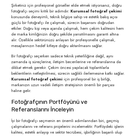
Şirketiniz için profesyonel görseller elde etmek istiyorsanız, doğru
fotoğrafçı seçimi kritik bir adımdır.
Kurumsal fotoğraf çekimi
konusunda deneyimli, teknik bilgiye sahip ve estetik bakış açısı
güçlü bir fotoğrafçı ile çalışmak, sürecin başarısını doğrudan
etkiler. Doğru kişi veya ajansla çalışmak, hem çekim kalitesini hem
de marka kimliğinizin doğru şekilde yansıtılmasını garanti altına
alır. Özellikle sektörünüzü anlayan bir profesyonelle çalışmak,
mesajlarınızın hedef kitleye doğru aktarılmasını sağlar.
Bir fotoğrafçı seçerken sadece teknik yeterliliğine değil, aynı
zamanda iş süreçlerine, iletişim becerilerine ve referanslarına da
dikkat etmek gerekir. Çekim öncesi yapılacak toplantılarla
beklentilerin netleştirilmesi, sürecin sağlıklı ilerlemesine katkı sağlar.
Kurumsal fotoğraf çekimi
için profesyonel bir iş birliği,
markanızın uzun vadeli iletişim stratejisinin önemli bir parçası
haline gelir.
Fotoğrafçının Portföyünü ve
Referanslarını İnceleyin
İyi bir fotoğrafçı seçmenin en önemli adımlarından biri, geçmiş
çalışmalarını ve referans projelerini incelemektir. Portföydeki işlerin
kalitesi, estetik anlayışı ve sektör tecrübesi, işbirliğinin başarılı olup