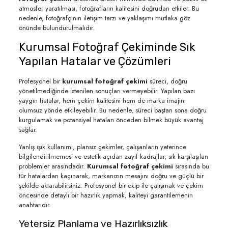
atmosfer yaratılması, fotoğrafların kalitesini doğrudan etkiler. Bu
nedenle, fotoğrafçının iletişim tarzı ve yaklaşımı mutlaka göz
önünde bulundurulmalıdır.
Kurumsal Fotoğraf Çekiminde Sık
Yapılan Hatalar ve Çözümleri
Profesyonel bir
kurumsal fotoğraf çekimi
süreci, doğru
yönetilmediğinde istenilen sonuçları vermeyebilir. Yapılan bazı
yaygın hatalar, hem çekim kalitesini hem de marka imajını
olumsuz yönde etkileyebilir. Bu nedenle, süreci baştan sona doğru
kurgulamak ve potansiyel hataları önceden bilmek büyük avantaj
sağlar.
Yanlış ışık kullanımı, plansız çekimler, çalışanların yeterince
bilgilendirilmemesi ve estetik açıdan zayıf kadrajlar, sık karşılaşılan
problemler arasındadır.
Kurumsal fotoğraf çekimi
sırasında bu
tür hatalardan kaçınarak, markanızın mesajını doğru ve güçlü bir
şekilde aktarabilirsiniz. Profesyonel bir ekip ile çalışmak ve çekim
öncesinde detaylı bir hazırlık yapmak, kaliteyi garantilemenin
anahtarıdır.
Yetersiz Planlama ve Hazırlıksızlık