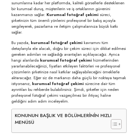
sunumlarına kadar her platformda, kaliteli görsellerle desteklenen
bir kurumsal duruş, müşterilerin ve iş ortaklarının güvenini
kazanmanızı sağlar.
Kurumsal fotoğraf çekimi
süreci,
şirketinizin tüm önemli yönlerini profesyonel bir bakış açısıyla
sergileyerek, pazarlama ve iletişim çalışmalarınıza büyük katkı
sağlar.
Bu yazıda,
kurumsal fotoğraf çekimi
kavramını tüm
detaylarıyla ele alacak, doğru bir çekim süreci için dikkat edilmesi
gereken adımları ve sağladığı avantajları açıklayacağız. Ayrıca
hangi alanlarda
kurumsal fotoğraf çekimi
hizmetlerinden
yararlanabileceğinizi, fiyatları etkileyen faktörleri ve profesyonel
çözümlerin şirketinize nasıl katkılar sağlayabileceğini örneklerle
aktaracağız. Eğer siz de markanızı daha güçlü bir noktaya taşımak
istiyorsanız,
kurumsal fotoğraf çekimi
sürecine dair tüm
ayrıntıları bu rehberde bulabilirsiniz. Şimdi, şirketler için neden
profesyonel fotoğraf çekimi vazgeçilmez bir ihtiyaç haline
geldiğini adım adım inceleyelim.
KONUNUN BAŞLIK VE BÖLÜMLERİNİN HIZLI
MENÜSÜ