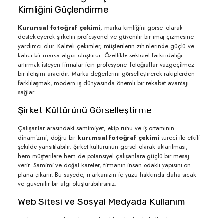
Kimliğini Güçlendirme
Kurumsal fotoğraf çekimi
, marka kimliğini görsel olarak
destekleyerek şirketin profesyonel ve güvenilir bir imaj çizmesine
yardımcı olur. Kaliteli çekimler, müşterilerin zihinlerinde güçlü ve
kalıcı bir marka algısı oluşturur. Özellikle sektörel farkındalığı
artırmak isteyen firmalar için profesyonel fotoğraflar vazgeçilmez
bir iletişim aracıdır. Marka değerlerini görselleştirerek rakiplerden
farklılaşmak, modern iş dünyasında önemli bir rekabet avantajı
sağlar.
Şirket Kültürünü Görselleştirme
Çalışanlar arasındaki samimiyet, ekip ruhu ve iş ortamının
dinamizmi, doğru bir
kurumsal fotoğraf çekimi
süreci ile etkili
şekilde yansıtılabilir. Şirket kültürünün görsel olarak aktarılması,
hem müşterilere hem de potansiyel çalışanlara güçlü bir mesaj
verir. Samimi ve doğal kareler, firmanın insan odaklı yapısını ön
plana çıkarır. Bu sayede, markanızın iç yüzü hakkında daha sıcak
ve güvenilir bir algı oluşturabilirsiniz.
Web Sitesi ve Sosyal Medyada Kullanım