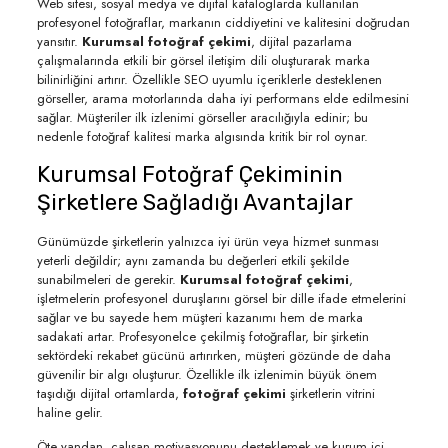
Web sitesi, sosyal medya ve dijital kataloglarda kullanılan
profesyonel fotoğraflar, markanın ciddiyetini ve kalitesini doğrudan
yansıtır.
Kurumsal fotoğraf çekimi
, dijital pazarlama
çalışmalarında etkili bir görsel iletişim dili oluşturarak marka
bilinirliğini artırır. Özellikle SEO uyumlu içeriklerle desteklenen
görseller, arama motorlarında daha iyi performans elde edilmesini
sağlar. Müşteriler ilk izlenimi görseller aracılığıyla edinir; bu
nedenle fotoğraf kalitesi marka algısında kritik bir rol oynar.
Kurumsal Fotoğraf Çekiminin
Şirketlere Sağladığı Avantajlar
Günümüzde şirketlerin yalnızca iyi ürün veya hizmet sunması
yeterli değildir; aynı zamanda bu değerleri etkili şekilde
sunabilmeleri de gerekir.
Kurumsal fotoğraf çekimi
,
işletmelerin profesyonel duruşlarını görsel bir dille ifade etmelerini
sağlar ve bu sayede hem müşteri kazanımı hem de marka
sadakati artar. Profesyonelce çekilmiş fotoğraflar, bir şirketin
sektördeki rekabet gücünü artırırken, müşteri gözünde de daha
güvenilir bir algı oluşturur. Özellikle ilk izlenimin büyük önem
taşıdığı dijital ortamlarda,
fotoğraf çekimi
şirketlerin vitrini
haline gelir.
Öte yandan, çalışan motivasyonunu desteklemek ve kurum içi