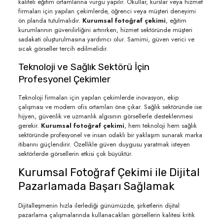
kaliteli eğitim ortamlarına vurgu yapılır. Okullar, kurslar veya hizmet
firmaları için yapılan çekimlerde, öğrenci veya müşteri deneyimi
ön planda tutulmalıdır.
Kurumsal fotoğraf çekimi
, eğitim
kurumlarının güvenilirliğini artırırken, hizmet sektöründe müşteri
sadakati oluşturulmasına yardımcı olur. Samimi, güven verici ve
sıcak görseller tercih edilmelidir.
Teknoloji ve Sağlık Sektörü İçin
Profesyonel Çekimler
Teknoloji firmaları için yapılan çekimlerde inovasyon, ekip
çalışması ve modern ofis ortamları öne çıkar. Sağlık sektöründe ise
hijyen, güvenlik ve uzmanlık algısının görsellerle desteklenmesi
gerekir.
Kurumsal fotoğraf çekimi
, hem teknoloji hem sağlık
sektöründe profesyonel ve insan odaklı bir yaklaşım sunarak marka
itibarını güçlendirir. Özellikle güven duygusu yaratmak isteyen
sektörlerde görsellerin etkisi çok büyüktür.
Kurumsal Fotoğraf Çekimi ile Dijital
Pazarlamada Başarı Sağlamak
Dijitalleşmenin hızla ilerlediği günümüzde, şirketlerin dijital
pazarlama çalışmalarında kullanacakları görsellerin kalitesi kritik