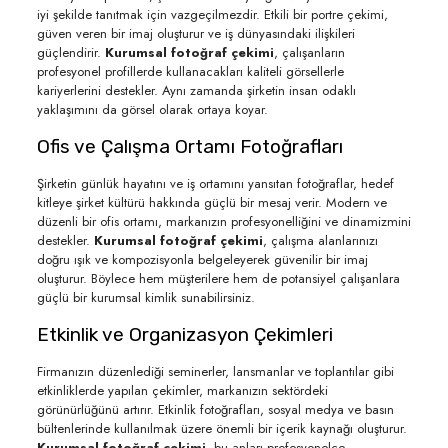
iyi şekilde tanıtmak için vazgeçilmezdir. Etkili bir portre çekimi,
güven veren bir imaj oluşturur ve iş dünyasındaki ilişkileri
güçlendirir.
Kurumsal fotoğraf çekimi
, çalışanların
profesyonel profillerde kullanacakları kaliteli görsellerle
kariyerlerini destekler. Aynı zamanda şirketin insan odaklı
yaklaşımını da görsel olarak ortaya koyar.
Ofis ve Çalışma Ortamı Fotoğrafları
Şirketin günlük hayatını ve iş ortamını yansıtan fotoğraflar, hedef
kitleye şirket kültürü hakkında güçlü bir mesaj verir. Modern ve
düzenli bir ofis ortamı, markanızın profesyonelliğini ve dinamizmini
destekler.
Kurumsal fotoğraf çekimi
, çalışma alanlarınızı
doğru ışık ve kompozisyonla belgeleyerek güvenilir bir imaj
oluşturur. Böylece hem müşterilere hem de potansiyel çalışanlara
güçlü bir kurumsal kimlik sunabilirsiniz.
Etkinlik ve Organizasyon Çekimleri
Firmanızın düzenlediği seminerler, lansmanlar ve toplantılar gibi
etkinliklerde yapılan çekimler, markanızın sektördeki
görünürlüğünü artırır. Etkinlik fotoğrafları, sosyal medya ve basın
bültenlerinde kullanılmak üzere önemli bir içerik kaynağı oluşturur.
Kurumsal fotoğraf çekimi
, bu anları profesyonelce