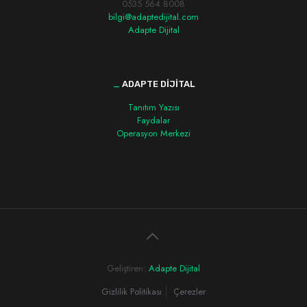
0535 564 8008
bilgi@adaptedijital.com
Adapte Dijital
_
ADAPTE DİJİTAL
Tanıtım Yazısı
Faydalar
Operasyon Merkezi
Geliştiren:
Adapte Dijital
Gizlilik Politikası
Çerezler