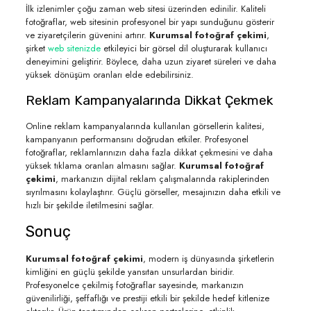
İlk izlenimler çoğu zaman web sitesi üzerinden edinilir. Kaliteli
fotoğraflar, web sitesinin profesyonel bir yapı sunduğunu gösterir
ve ziyaretçilerin güvenini artırır.
Kurumsal fotoğraf çekimi
,
şirket
web sitenizde
etkileyici bir görsel dil oluşturarak kullanıcı
deneyimini geliştirir. Böylece, daha uzun ziyaret süreleri ve daha
yüksek dönüşüm oranları elde edebilirsiniz.
Reklam Kampanyalarında Dikkat Çekmek
Online reklam kampanyalarında kullanılan görsellerin kalitesi,
kampanyanın performansını doğrudan etkiler. Profesyonel
fotoğraflar, reklamlarınızın daha fazla dikkat çekmesini ve daha
yüksek tıklama oranları almasını sağlar.
Kurumsal fotoğraf
çekimi
, markanızın dijital reklam çalışmalarında rakiplerinden
sıyrılmasını kolaylaştırır. Güçlü görseller, mesajınızın daha etkili ve
hızlı bir şekilde iletilmesini sağlar.
Sonuç
Kurumsal fotoğraf çekimi
, modern iş dünyasında şirketlerin
kimliğini en güçlü şekilde yansıtan unsurlardan biridir.
Profesyonelce çekilmiş fotoğraflar sayesinde, markanızın
güvenilirliği, şeffaflığı ve prestiji etkili bir şekilde hedef kitlenize