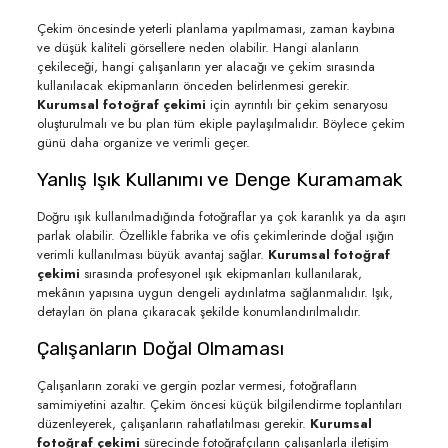
Çekim öncesinde yeterli planlama yapılmaması, zaman kaybına
ve düşük kaliteli görsellere neden olabilir. Hangi alanların
çekileceği, hangi çalışanların yer alacağı ve çekim sırasında
kullanılacak ekipmanların önceden belirlenmesi gerekir.
Kurumsal fotoğraf çekimi
için ayrıntılı bir çekim senaryosu
oluşturulmalı ve bu plan tüm ekiple paylaşılmalıdır. Böylece çekim
günü daha organize ve verimli geçer.
Yanlış Işık Kullanımı ve Denge Kuramamak
Doğru ışık kullanılmadığında fotoğraflar ya çok karanlık ya da aşırı
parlak olabilir. Özellikle fabrika ve ofis çekimlerinde doğal ışığın
verimli kullanılması büyük avantaj sağlar.
Kurumsal fotoğraf
çekimi
sırasında profesyonel ışık ekipmanları kullanılarak,
mekânın yapısına uygun dengeli aydınlatma sağlanmalıdır. Işık,
detayları ön plana çıkaracak şekilde konumlandırılmalıdır.
Çalışanların Doğal Olmaması
Çalışanların zoraki ve gergin pozlar vermesi, fotoğrafların
samimiyetini azaltır. Çekim öncesi küçük bilgilendirme toplantıları
düzenleyerek, çalışanların rahatlatılması gerekir.
Kurumsal
fotoğraf çekimi
sürecinde fotoğrafçıların çalışanlarla iletişim