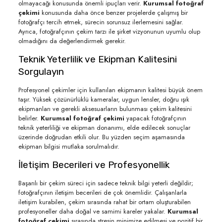
olmayacağı konusunda önemli ipuçları verir.
Kurumsal fotoğraf
çekimi
konusunda daha önce benzer projelerde çalışmış bir
fotoğrafçı tercih etmek, sürecin sorunsuz ilerlemesini sağlar.
Ayrıca, fotoğrafçının çekim tarzı ile şirket vizyonunun uyumlu olup
olmadığını da değerlendirmek gerekir.
Teknik Yeterlilik ve Ekipman Kalitesini
Sorgulayın
Profesyonel çekimler için kullanılan ekipmanın kalitesi büyük önem
taşır. Yüksek çözünürlüklü kameralar, uygun lensler, doğru ışık
ekipmanları ve gerekli aksesuarların bulunması çekim kalitesini
belirler.
Kurumsal fotoğraf çekimi
yapacak fotoğrafçının
teknik yeterliliği ve ekipman donanımı, elde edilecek sonuçlar
üzerinde doğrudan etkili olur. Bu yüzden seçim aşamasında
ekipman bilgisi mutlaka sorulmalıdır.
İletişim Becerileri ve Profesyonellik
Başarılı bir çekim süreci için sadece teknik bilgi yeterli değildir;
fotoğrafçının iletişim becerileri de çok önemlidir. Çalışanlarla
iletişim kurabilen, çekim sırasında rahat bir ortam oluşturabilen
profesyoneller daha doğal ve samimi kareler yakalar.
Kurumsal
fotoğraf çekimi
sırasında stresin minimize edilmesi ve pozitif bir