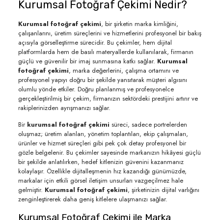
Kurumsal Fotoğraf Çekimi Nedir?
Kurumsal fotoğraf çekimi
, bir şirketin marka kimliğini,
çalışanlarını, üretim süreçlerini ve hizmetlerini profesyonel bir bakış
açısıyla görselleştirme sürecidir. Bu çekimler, hem dijital
platformlarda hem de basılı materyallerde kullanılarak, firmanın
güçlü ve güvenilir bir imaj sunmasına katkı sağlar.
Kurumsal
fotoğraf çekimi
, marka değerlerini, çalışma ortamını ve
profesyonel yapıyı doğru bir şekilde yansıtarak müşteri algısını
olumlu yönde etkiler. Doğru planlanmış ve profesyonelce
gerçekleştirilmiş bir çekim, firmanızın sektördeki prestijini artırır ve
rakiplerinizden ayrışmanızı sağlar.
Bir
kurumsal fotoğraf çekimi
süreci, sadece portrelerden
oluşmaz; üretim alanları, yönetim toplantıları, ekip çalışmaları,
ürünler ve hizmet süreçleri gibi pek çok detay profesyonel bir
gözle belgelenir. Bu çekimler sayesinde markanızın hikâyesi güçlü
bir şekilde anlatılırken, hedef kitlenizin güvenini kazanmanız
kolaylaşır. Özellikle dijitalleşmenin hız kazandığı günümüzde,
markalar için etkili görsel iletişim unsurları vazgeçilmez hale
gelmiştir.
Kurumsal fotoğraf çekimi
, şirketinizin dijital varlığını
zenginleştirerek daha geniş kitlelere ulaşmanızı sağlar.
Kurumsal Fotoğraf Çekimi ile Marka