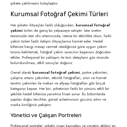
şirkete çekilmesini kolaylaştırır.
Kurumsal Fotoğraf Çekimi Türleri
Her şirketin ihtiyaçları farklı olduğundan,
kurumsal fotoğraf
çekimi
türleri de geniş bir yelpazeye sahiptir. İster üretim
tesisinizde ister ofis ortamınızda, isterse bir etkinlikte olsun, farklı
çekim türleri farklı iletişim ihtiyaçlarına hizmet eder. Hedef
kitlenize hangi mesajı vermek istediğinize göre uygun çekim
türünü belirlemek, fotoğraf çekim sürecinin başarısını doğrudan
etkiler. Profesyonel bir yaklaşım ile tüm detayların göz önünde
bulundurulması, etkili sonuçlar doğurur.
Genel olarak
kurumsal fotoğraf çekimi
, portre çekimleri,
çalışma ortamı çekimleri, etkinlik fotoğrafları, ürün ve hizmet
tanıtım çekimleri ile mekan ve altyapı fotoğrafları gibi birçok
kategoriyi kapsar. Her biri, şirketinizin farklı bir yönünü etkili bir
şekilde hedef kitlenize yansıtma fırsatı sunar. Bu bölümlerde
yapılan doğru tercihler, görsel anlatımınızın gücünü artırır ve
marka kimliğinizi pekiştirir.
Yönetici ve Çalışan Portreleri
Profesyonel portreler, şirketin insan kaynağını ve yönetim ekibini en